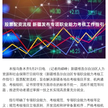
本报乌鲁木齐5月21日电 （记者尚嵘峥）新疆维吾尔自治区人力
资源和社会保障厅日前印发《新疆维吾尔自治区专项职业能力考核工
作指引》股票配资流程，旨在解决新疆各地在考核项目开发、机构遴
选、考核组织、证书管理等方面存在的标准不统一、流程不规范等问
题，推进劳动者通过掌握一技之长实现高质量充分就业。
指引明确了专项职业能力、考核规范、专项职业能力考核等定
义；规范考核项目立项原则、开发流程和评审备案程序，严格考核机